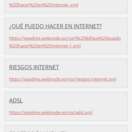
%20hacer%20en%20internet-.xml
¿QUÉ PUEDO HACER EN INTERNET?
https://epadres.webnode.es/rss/%c2%bfque%20puedo
%20hacer%20en%20internet-1.xml
RIESGOS INTERNET
https://epadres.webnode.es/rss/riesgos-internet.xml
ADSL
https://epadres.webnode.es/rss/adsl.xml