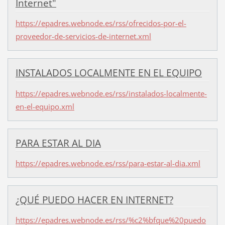
Internet"
https://epadres.webnode.es/rss/ofrecidos-por-el-
proveedor-de-servicios-de-internet.xml
INSTALADOS LOCALMENTE EN EL EQUIPO
https://epadres.webnode.es/rss/instalados-localmente-
en-el-equipo.xml
PARA ESTAR AL DIA
https://epadres.webnode.es/rss/para-estar-al-dia.xml
¿QUÉ PUEDO HACER EN INTERNET?
https://epadres.webnode.es/rss/%c2%bfque%20puedo